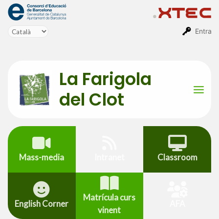
Vés
al
contingut
Entra
La Farigola
del Clot
Mai
Men
Mass-media
Intranet
Classroom
Matrícula curs
English Corner
AFA
vinent