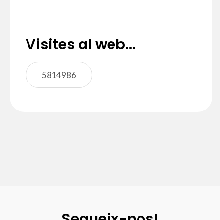
Visites al web...
5814986
Segueix-nos!