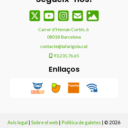
Carrer d'Hernán Cortés, 6
08018 Barcelona
contacte@lafarigola.cat
93.231.76.65
Enllaços
Avís legal
|
Sobre el web
|
Política de galetes
|
© 2026